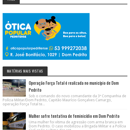
MATÉRIAS MAIS VISTAS
Operação Força Total é realizada no município de Dom
Pedrito
Sob o comando do novo comandante da 3ª Companhia de
Polícia Militar/Dom Pedrito, Capitão Maurício Gonçalves Camargo,
operação Força Total te...
Mulher sofre tentativa de feminicídio em Dom Pedrito
Uma mulher foi vítima de agressão com arma branca em
Dom Pedrito. O caso mobilizou a Brigada Militar e a Polícia