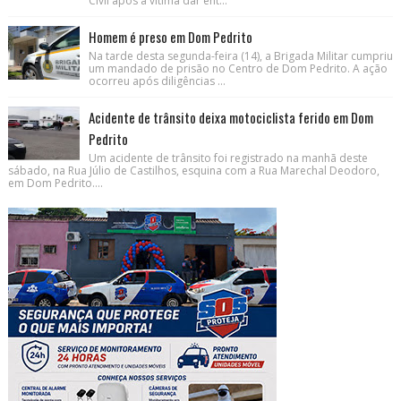
Civil após a vítima dar ent...
Homem é preso em Dom Pedrito
Na tarde desta segunda-feira (14), a Brigada Militar cumpriu
um mandado de prisão no Centro de Dom Pedrito. A ação
ocorreu após diligências ...
Acidente de trânsito deixa motociclista ferido em Dom
Pedrito
Um acidente de trânsito foi registrado na manhã deste
sábado, na Rua Júlio de Castilhos, esquina com a Rua Marechal Deodoro,
em Dom Pedrito....