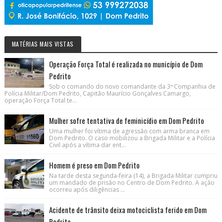
MATÉRIAS MAIS VISTAS
Operação Força Total é realizada no município de Dom
Pedrito
Sob o comando do novo comandante da 3ª Companhia de
Polícia Militar/Dom Pedrito, Capitão Maurício Gonçalves Camargo,
operação Força Total te...
Mulher sofre tentativa de feminicídio em Dom Pedrito
Uma mulher foi vítima de agressão com arma branca em
Dom Pedrito. O caso mobilizou a Brigada Militar e a Polícia
Civil após a vítima dar ent...
Homem é preso em Dom Pedrito
Na tarde desta segunda-feira (14), a Brigada Militar cumpriu
um mandado de prisão no Centro de Dom Pedrito. A ação
ocorreu após diligências ...
Acidente de trânsito deixa motociclista ferido em Dom
Pedrito