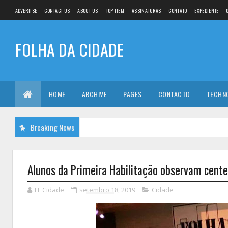
ADVERTISE
CONTACT US
ABOUT US
TOP ITEM
ASSINATURAS
CONTATO
EXPEDIENTE
FOLHA DA CIDADE
HOME
ARCHIVE
PAGES
CONTACTD
TECHN
Breaking News
Alunos da Primeira Habilitação observam cente
FL Cidade
setembro 18, 2019
Cidade