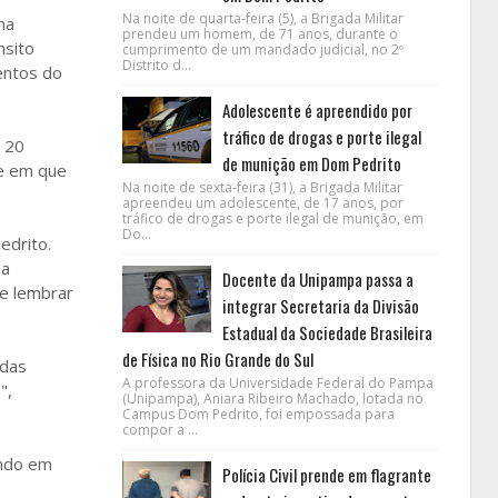
Na noite de quarta-feira (5), a Brigada Militar
ma
prendeu um homem, de 71 anos, durante o
nsito
cumprimento de um mandado judicial, no 2º
Distrito d...
entos do
Adolescente é apreendido por
tráfico de drogas e porte ilegal
e 20
de munição em Dom Pedrito
te em que
Na noite de sexta-feira (31), a Brigada Militar
apreendeu um adolescente, de 17 anos, por
tráfico de drogas e porte ilegal de munição, em
Do...
edrito.
 a
Docente da Unipampa passa a
e lembrar
integrar Secretaria da Divisão
Estadual da Sociedade Brasileira
de Física no Rio Grande do Sul
 das
A professora da Universidade Federal do Pampa
",
(Unipampa), Aniara Ribeiro Machado, lotada no
Campus Dom Pedrito, foi empossada para
compor a ...
ando em
Polícia Civil prende em flagrante