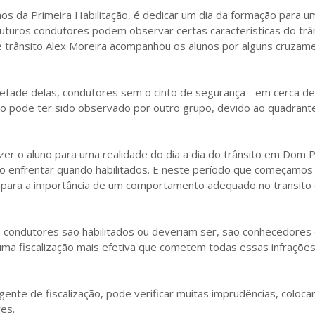
nos da Primeira Habilitação, é dedicar um dia da formação para u
 futuros condutores podem observar certas características do trâ
 de trânsito Alex Moreira acompanhou os alunos por alguns cruzam
etade delas, condutores sem o cinto de segurança - em cerca d
lo pode ter sido observado por outro grupo, devido ao quadran
azer o aluno para uma realidade do dia a dia do trânsito em Dom P
ão enfrentar quando habilitados. E neste período que começamos
 para a importância de um comportamento adequado no transito 
s condutores são habilitados ou deveriam ser, são conhecedores
 uma fiscalização mais efetiva que cometem todas essas infrações
agente de fiscalização, pode verificar muitas imprudências, coloc
res.