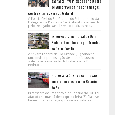
padrasto investigado por estupro
de vulnerável e filho por ameaças
contra vítimas em São Gabriel
A Polícia Civil do Rio Grande do Sul, por meio da
Delegacia de Polícia de São Gabriel, coordenada
pelo Delegado Daniel Severo, realizou na t...
Ex-servidora municipal de Dom
Pedrito é condenada por fraudes
no Bolsa Família
A 1ª Vara Federal de Rio Grande (RS) condenou
uma mulher por inserção de dados falsos no
sistema informatizado da Prefeitura de Dom
Pedrito ...
Professora é ferida com facão
em ataque a escola em Rosário
do Sul
Professora de uma escola de Rosário do Sul, foi
atacada na manhã desta quinta-feira (6). Ela teve
ferimentos na cabeça após ser atingida po...