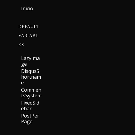
Início
DEFAULT
VARIABL
ES
LazyIma
Ge
DisqusS
Hortnam
E
Commen
TsSystem
FixedSid
Ebar
PostPer
Page