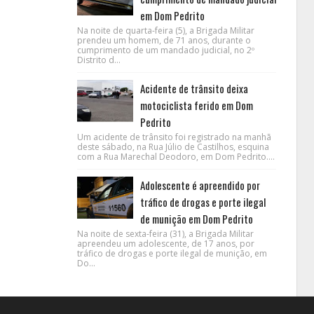
em Dom Pedrito
Na noite de quarta-feira (5), a Brigada Militar
prendeu um homem, de 71 anos, durante o
cumprimento de um mandado judicial, no 2º
Distrito d...
Acidente de trânsito deixa
motociclista ferido em Dom
Pedrito
Um acidente de trânsito foi registrado na manhã
deste sábado, na Rua Júlio de Castilhos, esquina
com a Rua Marechal Deodoro, em Dom Pedrito....
Adolescente é apreendido por
tráfico de drogas e porte ilegal
de munição em Dom Pedrito
Na noite de sexta-feira (31), a Brigada Militar
apreendeu um adolescente, de 17 anos, por
tráfico de drogas e porte ilegal de munição, em
Do...