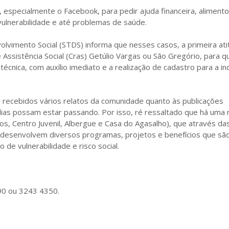
 especialmente o Facebook, para pedir ajuda financeira, alimento
vulnerabilidade e até problemas de saúde.
olvimento Social (STDS) informa que nesses casos, a primeira ati
 Assistência Social (Cras) Getúlio Vargas ou São Gregório, para q
cnica, com auxílio imediato e a realização de cadastro para a i
ecebidos vários relatos da comunidade quanto às publicações
ílias possam estar passando. Por isso, ré ressaltado que há uma
s, Centro Juvenil, Albergue e Casa do Agasalho), que através da
is desenvolvem diversos programas, projetos e benefícios que sã
 de vulnerabilidade e risco social.
90 ou 3243 4350.