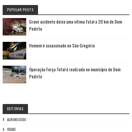
POPULAR POSTS
Grave acidente deixa uma vítima fatal a 20 km de Dom
Pedrito
Homem é assassinado no São Gregório
Operação Força Total é realizada no município de Dom
Pedrito
EDITORIAS
AGRONEGÓCIO
CIDADE