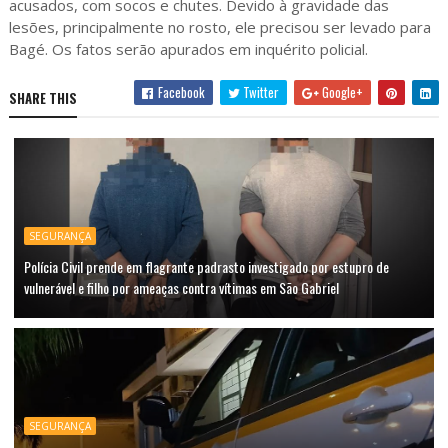
acusados, com socos e chutes. Devido à gravidade das
lesões, principalmente no rosto, ele precisou ser levado para
Bagé. Os fatos serão apurados em inquérito policial.
Facebook
Twitter
Google+
SHARE THIS
SEGURANÇA
Polícia Civil prende em flagrante padrasto investigado por estupro de
vulnerável e filho por ameaças contra vítimas em São Gabriel
SEGURANÇA