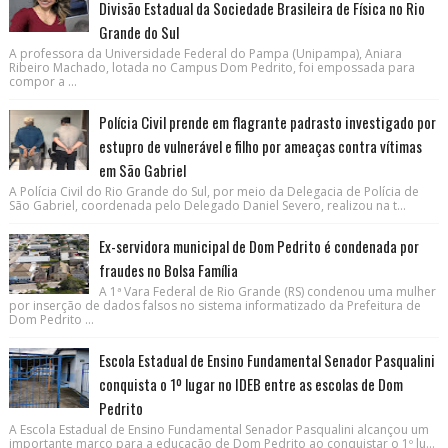
Divisão Estadual da Sociedade Brasileira de Física no Rio
Grande do Sul
A professora da Universidade Federal do Pampa (Unipampa), Aniara
Ribeiro Machado, lotada no Campus Dom Pedrito, foi empossada para
compor a ...
Polícia Civil prende em flagrante padrasto investigado por
estupro de vulnerável e filho por ameaças contra vítimas
em São Gabriel
A Polícia Civil do Rio Grande do Sul, por meio da Delegacia de Polícia de
São Gabriel, coordenada pelo Delegado Daniel Severo, realizou na t...
Ex-servidora municipal de Dom Pedrito é condenada por
fraudes no Bolsa Família
A 1ª Vara Federal de Rio Grande (RS) condenou uma mulher
por inserção de dados falsos no sistema informatizado da Prefeitura de
Dom Pedrito ...
Escola Estadual de Ensino Fundamental Senador Pasqualini
conquista o 1º lugar no IDEB entre as escolas de Dom
Pedrito
A Escola Estadual de Ensino Fundamental Senador Pasqualini alcançou um
importante marco para a educação de Dom Pedrito ao conquistar o 1º lu...