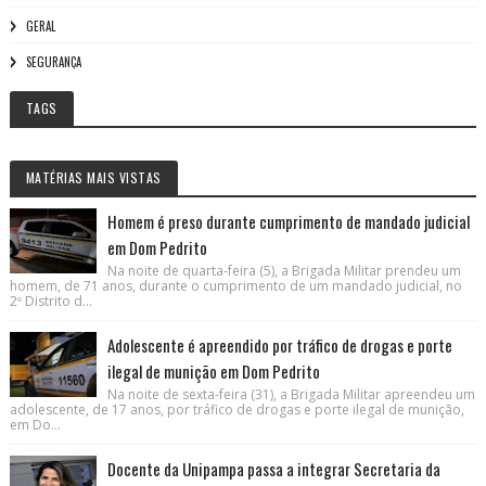
GERAL
SEGURANÇA
TAGS
MATÉRIAS MAIS VISTAS
Homem é preso durante cumprimento de mandado judicial
em Dom Pedrito
Na noite de quarta-feira (5), a Brigada Militar prendeu um
homem, de 71 anos, durante o cumprimento de um mandado judicial, no
2º Distrito d...
Adolescente é apreendido por tráfico de drogas e porte
ilegal de munição em Dom Pedrito
Na noite de sexta-feira (31), a Brigada Militar apreendeu um
adolescente, de 17 anos, por tráfico de drogas e porte ilegal de munição,
em Do...
Docente da Unipampa passa a integrar Secretaria da