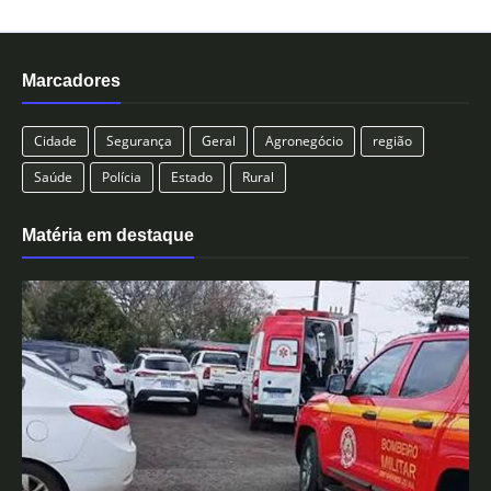
Marcadores
Cidade
Segurança
Geral
Agronegócio
região
Saúde
Polícia
Estado
Rural
Matéria em destaque