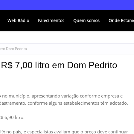
Web Rádio
Falecimentos
Quem somos
Onde Estam
ro em Dom Pedrito
 R$ 7,00 litro em Dom Pedrito
itro no município, apresentando variação conforme empresa e
cadastramento, conforme alguns estabelecimentos têm adotado.
 6,90 litro.
% no país, e especialistas avaliam que o preço deve continuar