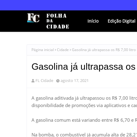
Início
Edição Digital
Página inicial
Cidade
Gasolina já ultrapassa os R$ 7,00 lit
Gasolina já ultrapassa os
FL Cidade
agosto 17, 2021
A gasolina aditivada já ultrapassou os R$ 7,00 l
disponibilidade de promoções via aplicativos e 
A gasolina comum está variando entre R$ 6,70 e R$
Na bomba, o combustível já acumula alta de 28,21