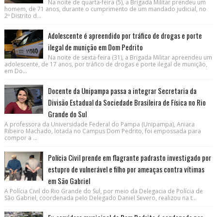
Na noite de quarta-feira (5), a Brigada Militar prendeu um
homem, de 71 anos, durante o cumprimento de um mandado judicial, no
2º Distrito d...
Adolescente é apreendido por tráfico de drogas e porte
ilegal de munição em Dom Pedrito
Na noite de sexta-feira (31), a Brigada Militar apreendeu um
adolescente, de 17 anos, por tráfico de drogas e porte ilegal de munição,
em Do...
Docente da Unipampa passa a integrar Secretaria da
Divisão Estadual da Sociedade Brasileira de Física no Rio
Grande do Sul
A professora da Universidade Federal do Pampa (Unipampa), Aniara
Ribeiro Machado, lotada no Campus Dom Pedrito, foi empossada para
compor a ...
Polícia Civil prende em flagrante padrasto investigado por
estupro de vulnerável e filho por ameaças contra vítimas
em São Gabriel
A Polícia Civil do Rio Grande do Sul, por meio da Delegacia de Polícia de
São Gabriel, coordenada pelo Delegado Daniel Severo, realizou na t...