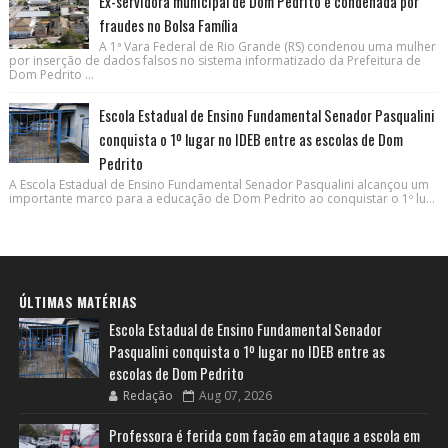
Ex-servidora municipal de Dom Pedrito é condenada por
fraudes no Bolsa Família
A 1ª Vara Federal de Rio Grande (RS) condenou uma mulher
por inserção de dados falsos no sistema informatizado da Prefeitura de
Dom Pedrito ...
Escola Estadual de Ensino Fundamental Senador Pasqualini
conquista o 1º lugar no IDEB entre as escolas de Dom
Pedrito
A Escola Estadual de Ensino Fundamental Senador Pasqualini alcançou um
importante marco para a educação de Dom Pedrito ao conquistar o 1º lu...
ÚLTIMAS MATÉRIAS
Escola Estadual de Ensino Fundamental Senador
Pasqualini conquista o 1º lugar no IDEB entre as
escolas de Dom Pedrito
Redação
Aug 07, 2026
Professora é ferida com facão em ataque a escola em