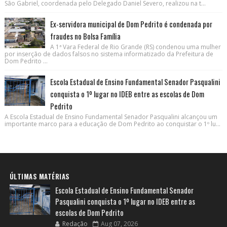
São Gabriel, coordenada pelo Delegado Daniel Severo, realizou na t...
Ex-servidora municipal de Dom Pedrito é condenada por
fraudes no Bolsa Família
A 1ª Vara Federal de Rio Grande (RS) condenou uma mulher
por inserção de dados falsos no sistema informatizado da Prefeitura de
Dom Pedrito ...
Escola Estadual de Ensino Fundamental Senador Pasqualini
conquista o 1º lugar no IDEB entre as escolas de Dom
Pedrito
A Escola Estadual de Ensino Fundamental Senador Pasqualini alcançou um
importante marco para a educação de Dom Pedrito ao conquistar o 1º lu...
ÚLTIMAS MATÉRIAS
Escola Estadual de Ensino Fundamental Senador
Pasqualini conquista o 1º lugar no IDEB entre as
escolas de Dom Pedrito
Redação
Aug 07, 2026