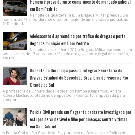
Homem é preso durante cumprimento de mandado judicial
em Dom Pedrito
Na noite de quarta-feira (5), a Brigada Militar prendeu um
homem, de 71 anos, durante o cumprimento de um mandado judicial, no
2º Distrito d...
Adolescente é apreendido por tráfico de drogas e porte
ilegal de munição em Dom Pedrito
Na noite de sexta-feira (31), a Brigada Militar apreendeu um
adolescente, de 17 anos, por tráfico de drogas e porte ilegal de munição,
em Do...
Docente da Unipampa passa a integrar Secretaria da
Divisão Estadual da Sociedade Brasileira de Física no Rio
Grande do Sul
A professora da Universidade Federal do Pampa (Unipampa), Aniara
Ribeiro Machado, lotada no Campus Dom Pedrito, foi empossada para
compor a ...
Polícia Civil prende em flagrante padrasto investigado por
estupro de vulnerável e filho por ameaças contra vítimas
em São Gabriel
A Polícia Civil do Rio Grande do Sul, por meio da Delegacia de Polícia de