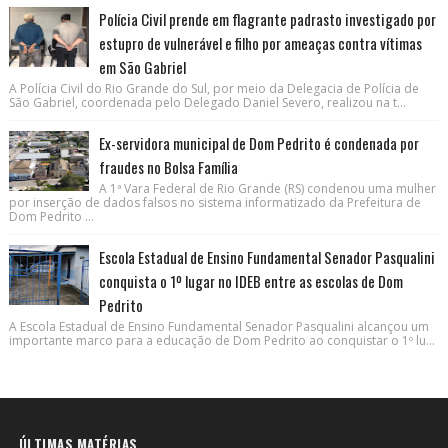
Polícia Civil prende em flagrante padrasto investigado por
estupro de vulnerável e filho por ameaças contra vítimas
em São Gabriel
A Polícia Civil do Rio Grande do Sul, por meio da Delegacia de Polícia de
São Gabriel, coordenada pelo Delegado Daniel Severo, realizou na t...
Ex-servidora municipal de Dom Pedrito é condenada por
fraudes no Bolsa Família
A 1ª Vara Federal de Rio Grande (RS) condenou uma mulher
por inserção de dados falsos no sistema informatizado da Prefeitura de
Dom Pedrito ...
Escola Estadual de Ensino Fundamental Senador Pasqualini
conquista o 1º lugar no IDEB entre as escolas de Dom
Pedrito
A Escola Estadual de Ensino Fundamental Senador Pasqualini alcançou um
importante marco para a educação de Dom Pedrito ao conquistar o 1º lu...
ÚLTIMAS MATÉRIAS