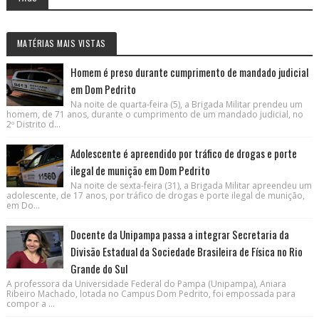
MATÉRIAS MAIS VISTAS
Homem é preso durante cumprimento de mandado judicial
em Dom Pedrito
Na noite de quarta-feira (5), a Brigada Militar prendeu um
homem, de 71 anos, durante o cumprimento de um mandado judicial, no
2º Distrito d...
Adolescente é apreendido por tráfico de drogas e porte
ilegal de munição em Dom Pedrito
Na noite de sexta-feira (31), a Brigada Militar apreendeu um
adolescente, de 17 anos, por tráfico de drogas e porte ilegal de munição,
em Do...
Docente da Unipampa passa a integrar Secretaria da
Divisão Estadual da Sociedade Brasileira de Física no Rio
Grande do Sul
A professora da Universidade Federal do Pampa (Unipampa), Aniara
Ribeiro Machado, lotada no Campus Dom Pedrito, foi empossada para
compor a ...