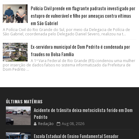
Polícia Civil prende em flagrante padrasto investigado por
estupro de vulnerável e filho por ameaças contra vítimas
em São Gabriel
A Polícia Civil do Rio Grande do Sul, por meio da Delegacia de Polícia de
São Gabriel, coordenada pelo Delegado Daniel Severo, realizou na t...
Ex-servidora municipal de Dom Pedrito é condenada por
fraudes no Bolsa Família
A 1ª Vara Federal de Rio Grande (RS) condenou uma mulher
por inserção de dados falsos no sistema informatizado da Prefeitura de
Dom Pedrito ...
ÚLTIMAS MATÉRIAS
Acidente de trânsito deixa motociclista ferido em Dom
Pedrito
Redação
Aug 08, 2026
Escola Estadual de Ensino Fundamental Senador