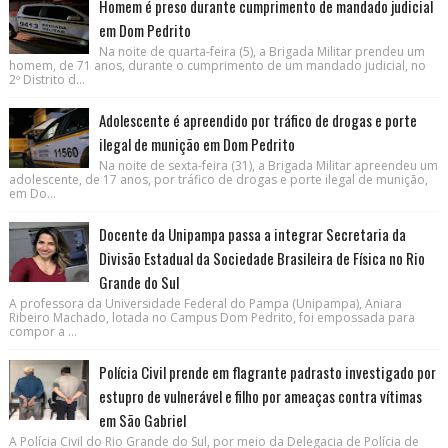
Homem é preso durante cumprimento de mandado judicial
em Dom Pedrito
Na noite de quarta-feira (5), a Brigada Militar prendeu um
homem, de 71 anos, durante o cumprimento de um mandado judicial, no
2º Distrito d...
Adolescente é apreendido por tráfico de drogas e porte
ilegal de munição em Dom Pedrito
Na noite de sexta-feira (31), a Brigada Militar apreendeu um
adolescente, de 17 anos, por tráfico de drogas e porte ilegal de munição,
em Do...
Docente da Unipampa passa a integrar Secretaria da
Divisão Estadual da Sociedade Brasileira de Física no Rio
Grande do Sul
A professora da Universidade Federal do Pampa (Unipampa), Aniara
Ribeiro Machado, lotada no Campus Dom Pedrito, foi empossada para
compor a ...
Polícia Civil prende em flagrante padrasto investigado por
estupro de vulnerável e filho por ameaças contra vítimas
em São Gabriel
A Polícia Civil do Rio Grande do Sul, por meio da Delegacia de Polícia de