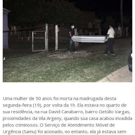
Uma mulher de 50 anos foi morta na madrugada desta
segunda-feira (19), por volta da 1h. Ela estava no quarto de
sua residência, na rua David Canabarro, bairro Getúlio Vargas,
proximidades da Vila Argeny, quando sua casa acabou invadida
pelos criminosos. O Serviço de Atendimento Móvel de
Urgência (Samu) foi acionado, no entanto, ela já estava sem