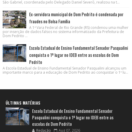
São Gabriel, coordenada pelo Delegado Daniel Severo, realizou na t...
Ex-servidora municipal de Dom Pedrito é condenada por
fraudes no Bolsa Família
A 1ª Vara Federal de Rio Grande (RS) condenou uma mulher
por inserção de dados falsos no sistema informatizado da Prefeitura de
Dom Pedrito ...
Escola Estadual de Ensino Fundamental Senador Pasqualini
conquista o 1º lugar no IDEB entre as escolas de Dom
Pedrito
A Escola Estadual de Ensino Fundamental Senador Pasqualini alcançou um
importante marco para a educação de Dom Pedrito ao conquistar o 1º lu...
ÚLTIMAS MATÉRIAS
Escola Estadual de Ensino Fundamental Senador
Pasqualini conquista o 1º lugar no IDEB entre as
escolas de Dom Pedrito
Redação
Aug 07, 2026