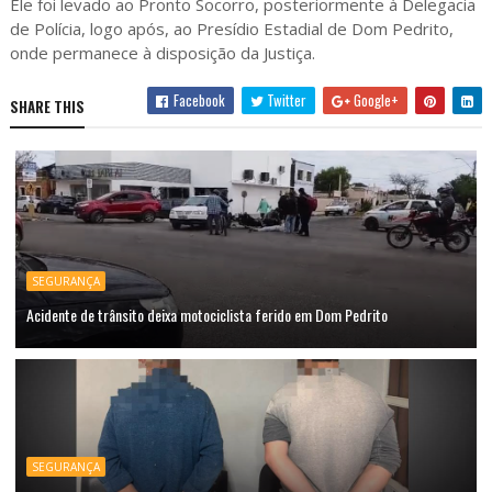
Ele foi levado ao Pronto Socorro, posteriormente à Delegacia
de Polícia, logo após, ao Presídio Estadial de Dom Pedrito,
onde permanece à disposição da Justiça.
Facebook
Twitter
Google+
SHARE THIS
SEGURANÇA
Acidente de trânsito deixa motociclista ferido em Dom Pedrito
SEGURANÇA