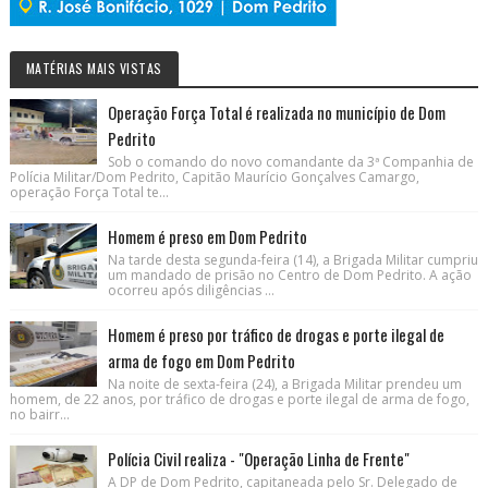
MATÉRIAS MAIS VISTAS
Operação Força Total é realizada no município de Dom
Pedrito
Sob o comando do novo comandante da 3ª Companhia de
Polícia Militar/Dom Pedrito, Capitão Maurício Gonçalves Camargo,
operação Força Total te...
Homem é preso em Dom Pedrito
Na tarde desta segunda-feira (14), a Brigada Militar cumpriu
um mandado de prisão no Centro de Dom Pedrito. A ação
ocorreu após diligências ...
Homem é preso por tráfico de drogas e porte ilegal de
arma de fogo em Dom Pedrito
Na noite de sexta-feira (24), a Brigada Militar prendeu um
homem, de 22 anos, por tráfico de drogas e porte ilegal de arma de fogo,
no bairr...
Polícia Civil realiza - "Operação Linha de Frente"
A DP de Dom Pedrito, capitaneada pelo Sr. Delegado de