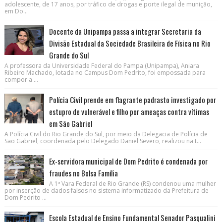
adolescente, de 17 anos, por tráfico de drogas e porte ilegal de munição,
em Do...
Docente da Unipampa passa a integrar Secretaria da
Divisão Estadual da Sociedade Brasileira de Física no Rio
Grande do Sul
A professora da Universidade Federal do Pampa (Unipampa), Aniara
Ribeiro Machado, lotada no Campus Dom Pedrito, foi empossada para
compor a ...
Polícia Civil prende em flagrante padrasto investigado por
estupro de vulnerável e filho por ameaças contra vítimas
em São Gabriel
A Polícia Civil do Rio Grande do Sul, por meio da Delegacia de Polícia de
São Gabriel, coordenada pelo Delegado Daniel Severo, realizou na t...
Ex-servidora municipal de Dom Pedrito é condenada por
fraudes no Bolsa Família
A 1ª Vara Federal de Rio Grande (RS) condenou uma mulher
por inserção de dados falsos no sistema informatizado da Prefeitura de
Dom Pedrito ...
Escola Estadual de Ensino Fundamental Senador Pasqualini