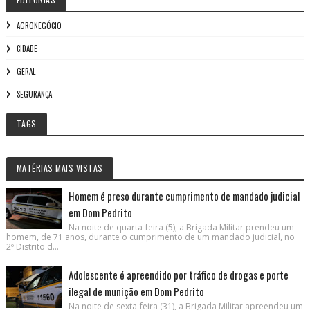
AGRONEGÓCIO
CIDADE
GERAL
SEGURANÇA
TAGS
MATÉRIAS MAIS VISTAS
Homem é preso durante cumprimento de mandado judicial
em Dom Pedrito
Na noite de quarta-feira (5), a Brigada Militar prendeu um
homem, de 71 anos, durante o cumprimento de um mandado judicial, no
2º Distrito d...
Adolescente é apreendido por tráfico de drogas e porte
ilegal de munição em Dom Pedrito
Na noite de sexta-feira (31), a Brigada Militar apreendeu um