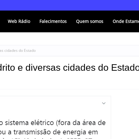
Web Rádio
Falecimentos
Quem somos
Onde Estam
as cidades do Estado
ito e diversas cidades do Estad