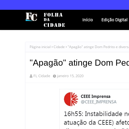
Início
Edição Digital
Página inicial
Cidade
"Apagão" atinge Dom Pedrito e divers
"Apagão" atinge Dom Pedr
FL Cidade
janeiro 15, 2020