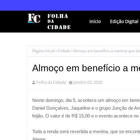
Início
Edição Digital
Página inicial
Cidade
Almoço em benefício a menina que lut
Almoço em benefício a me
Folha da Cidade
janeiro 02, 2020
Neste domingo, dia 5, acontece um almoço em benefí
Daniel Gonçalves, Jaqueline e o grupo Junção de Ami
feijão. O valor é de R$ 15,00 e o evento acontece n
Toda a renda será revertida a menina, que se encont
Alegre.