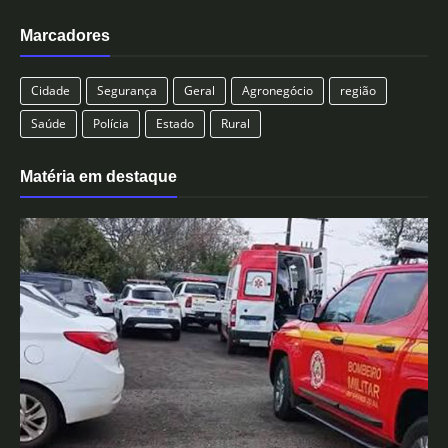
Marcadores
Cidade
Segurança
Geral
Agronegócio
região
Saúde
Polícia
Estado
Rural
Matéria em destaque