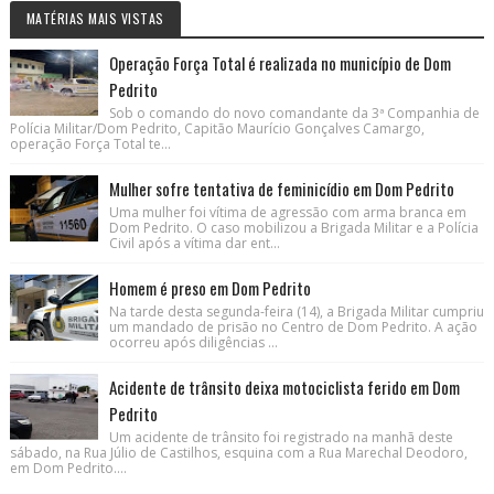
MATÉRIAS MAIS VISTAS
Operação Força Total é realizada no município de Dom
Pedrito
Sob o comando do novo comandante da 3ª Companhia de
Polícia Militar/Dom Pedrito, Capitão Maurício Gonçalves Camargo,
operação Força Total te...
Mulher sofre tentativa de feminicídio em Dom Pedrito
Uma mulher foi vítima de agressão com arma branca em
Dom Pedrito. O caso mobilizou a Brigada Militar e a Polícia
Civil após a vítima dar ent...
Homem é preso em Dom Pedrito
Na tarde desta segunda-feira (14), a Brigada Militar cumpriu
um mandado de prisão no Centro de Dom Pedrito. A ação
ocorreu após diligências ...
Acidente de trânsito deixa motociclista ferido em Dom
Pedrito
Um acidente de trânsito foi registrado na manhã deste
sábado, na Rua Júlio de Castilhos, esquina com a Rua Marechal Deodoro,
em Dom Pedrito....