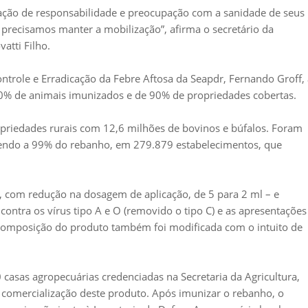
ação de responsabilidade e preocupação com a sanidade de seus
 precisamos manter a mobilização”, afirma o secretário da
atti Filho.
role e Erradicação da Febre Aftosa da Seapdr, Fernando Groff, 
0% de animais imunizados e de 90% de propriedades cobertas.
priedades rurais com 12,6 milhões de bovinos e búfalos. Foram
endo a 99% do rebanho, em 279.879 estabelecimentos, que
o, com redução na dosagem de aplicação, de 5 para 2 ml – e
ontra os vírus tipo A e O (removido o tipo C) e as apresentações
 composição do produto também foi modificada com o intuito de
asas agropecuárias credenciadas na Secretaria da Agricultura,
 comercialização deste produto. Após imunizar o rebanho, o