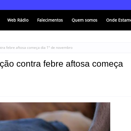
Web Rádio
Falecimentos
Quem somos
Onde Estam
tra febre aftosa começa dia 1º de novembro
ção contra febre aftosa começa