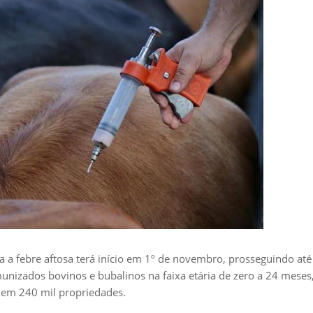
 a febre aftosa terá início em 1º de novembro, prosseguindo até
nizados bovinos e bubalinos na faixa etária de zero a 24 meses
s em 240 mil propriedades.