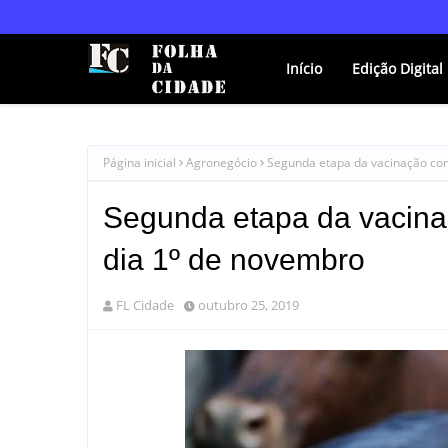
Início
Edição Digital
Página inicial
Agronegócio
Segunda etapa da vacinação con
Segunda etapa da vacina
dia 1º de novembro
FL Cidade
outubro 25, 2019