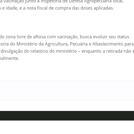
 vacinação junto à Inspetoria de Defesa Agropecuária local,
 e idade, e a nota fiscal de compra das doses aplicadas.
o zona livre de aftosa com vacinação, busca evoluir seu status
oria do Ministério da Agricultura, Pecuária e Abastecimento para
 divulgação do relatório do ministério – enquanto a retirada não 
malmente.