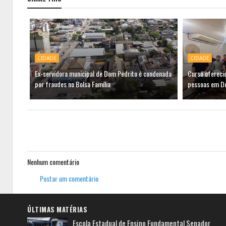
CIDADE
CIDADE
Ex-servidora municipal de Dom Pedrito é condenada
Curso ofereci
por fraudes no Bolsa Família
pessoas em D
Nenhum comentário
Postar um comentário
ÚLTIMAS MATÉRIAS
Escola Estadual de Ensino Fundamental Senador