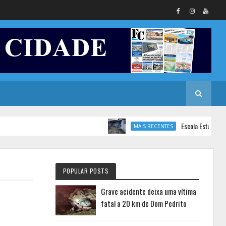
Escola Estadual de Ensin
MAIS RECENTES
POPULAR POSTS
Grave acidente deixa uma vítima
fatal a 20 km de Dom Pedrito