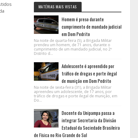
stidos
MATÉRIAS MAIS VISTAS
 da
Homem é preso durante
cumprimento de mandado judicial
em Dom Pedrito
Na noite de quarta-feira (5), a Brigada Militar
prendeu um homem, de 71 anos, durante o
cumprimento de um mandado judicial, no 2º
Distrito d...
Adolescente é apreendido por
tráfico de drogas e porte ilegal
de munição em Dom Pedrito
Na noite de sexta-feira (31), a Brigada Militar
apreendeu um adolescente, de 17 anos, por
tráfico de drogas e porte ilegal de munição, em
Do...
Docente da Unipampa passa a
integrar Secretaria da Divisão
Estadual da Sociedade Brasileira
de Física no Rio Grande do Sul