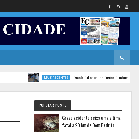
Escola Estadual de Ensino Fundamental Senador
MAIS RECENTES
e
POPULAR POSTS
Grave acidente deixa uma vítima
fatal a 20 km de Dom Pedrito