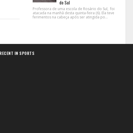
do Sul
Professora de uma escola de Rosário do Sul, foi
atacada na manhã desta quinta-feira (6). Ela teve
ferimentos na cabeça após ser atingida po...
RECENT IN SPORTS