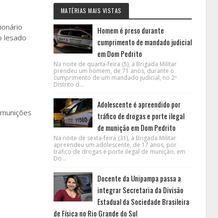
MATÉRIAS MAIS VISTAS
ionário
Homem é preso durante
o lesado
cumprimento de mandado judicial
em Dom Pedrito
Na noite de quarta-feira (5), a Brigada Militar
prendeu um homem, de 71 anos, durante o
cumprimento de um mandado judicial, no 2º
Distrito d...
Adolescente é apreendido por
e munições
tráfico de drogas e porte ilegal
de munição em Dom Pedrito
Na noite de sexta-feira (31), a Brigada Militar
apreendeu um adolescente, de 17 anos, por
tráfico de drogas e porte ilegal de munição, em
Do...
Docente da Unipampa passa a
integrar Secretaria da Divisão
Estadual da Sociedade Brasileira
de Física no Rio Grande do Sul