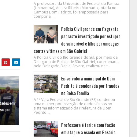
A professora da Universidade Federal do Pampa
(Unipampa), Aniara Ribeiro Machado, lotada no
Campus Dom Pedrito, foi empossada para
compor a ...
Polícia Civil prende em flagrante
padrasto investigado por estupro
de vulnerável e filho por ameaças
contra vítimas em São Gabriel
A Polícia Civil do Rio Grande do Sul, por meio da
Delegacia de Polícia de São Gabriel, coordenada
pelo Delegado Daniel Severo, realizou na t...
Ex-servidora municipal de Dom
Pedrito é condenada por fraudes
no Bolsa Família
A 1ª Vara Federal de Rio Grande (RS) condenou
rtados em
uma mulher por inserção de dados falsos no
sistema informatizado da Prefeitura de Dom
oso por
Pedrito ...
Professora é ferida com facão
em ataque a escola em Rosário