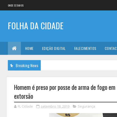
ONDE ESTAMOS
FOLHA DA CIDADE
HOME
EDIÇÃO DIGITAL
FALECIMENTOS
CONTAC
Breaking News
Homem é preso por posse de arma de fogo em 
extorsão
FL Cidade
setembro 18, 2019
Segurança