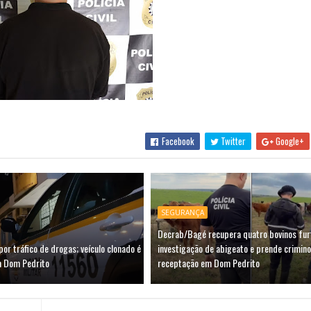
Facebook
Twitter
Google+
SEGURANÇA
Decrab/Bagé recupera quatro bovinos fu
por tráfico de drogas; veículo clonado é
investigação de abigeato e prende crimin
m Dom Pedrito
receptação em Dom Pedrito