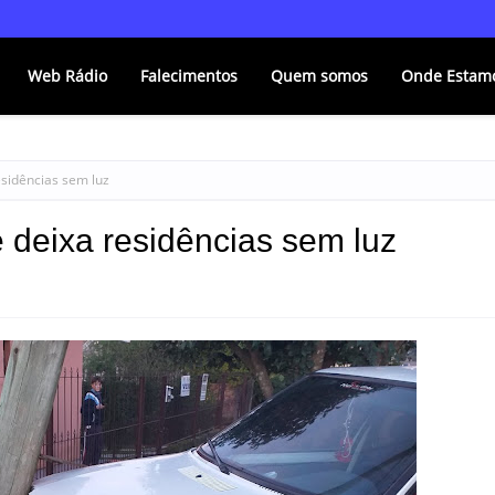
Web Rádio
Falecimentos
Quem somos
Onde Estam
esidências sem luz
 deixa residências sem luz