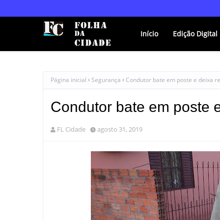
Início
Edição Digital
Página inicial
Segurança
Condutor bate em poste e deixa r
Condutor bate em poste e
FL Cidade
agosto 31, 2019