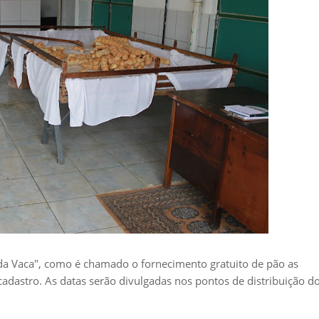
o da Vaca", como é chamado o fornecimento gratuito de pão as
adastro. As datas serão divulgadas nos pontos de distribuição d