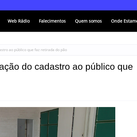
Web Rádio
Falecimentos
Quem somos
Onde Estam
astro ao público que faz retirada do pão
zação do cadastro ao público que