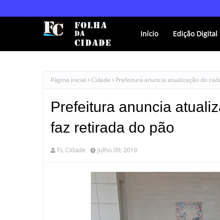
Início
Edição Digital
Página inicial
Cidade
Prefeitura anuncia atualização do cad
Prefeitura anuncia atuali
faz retirada do pão
FL Cidade
julho 09, 2019