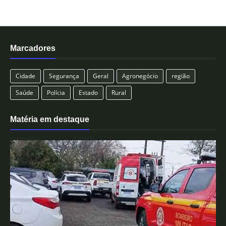
Marcadores
Cidade
Segurança
Geral
Agronegócio
região
Saúde
Polícia
Estado
Rural
Matéria em destaque