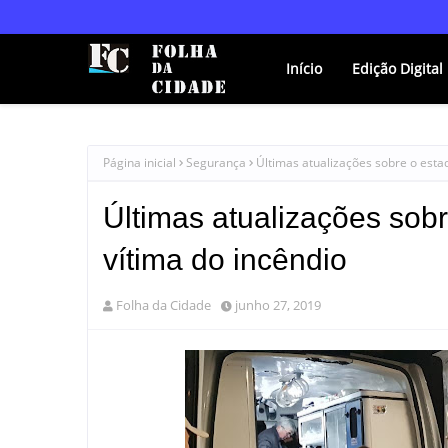
Início
Edição Digital
Página inicial
Segurança
Últimas atualizações sobre o esta
Últimas atualizações sob
vítima do incêndio
Folha da Cidade
junho 27, 2019