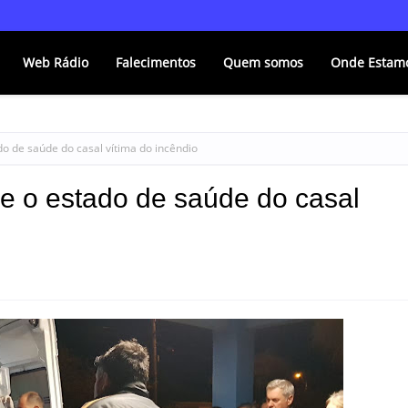
Web Rádio
Falecimentos
Quem somos
Onde Estam
do de saúde do casal vítima do incêndio
re o estado de saúde do casal