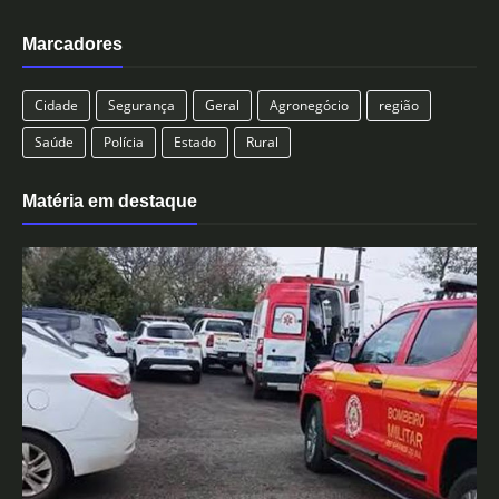
Marcadores
Cidade
Segurança
Geral
Agronegócio
região
Saúde
Polícia
Estado
Rural
Matéria em destaque