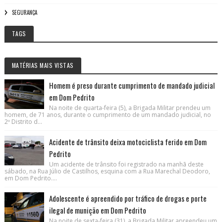
SEGURANÇA
TAGS
MATÉRIAS MAIS VISTAS
Homem é preso durante cumprimento de mandado judicial
em Dom Pedrito
Na noite de quarta-feira (5), a Brigada Militar prendeu um
homem, de 71 anos, durante o cumprimento de um mandado judicial, no
2º Distrito d...
Acidente de trânsito deixa motociclista ferido em Dom
Pedrito
Um acidente de trânsito foi registrado na manhã deste
sábado, na Rua Júlio de Castilhos, esquina com a Rua Marechal Deodoro,
em Dom Pedrito....
Adolescente é apreendido por tráfico de drogas e porte
ilegal de munição em Dom Pedrito
Na noite de sexta-feira (31), a Brigada Militar apreendeu um