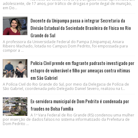
adolescente, de 17 anos, por tráfico de drogas e porte ilegal de munição,
em Do...
Docente da Unipampa passa a integrar Secretaria da
Divisão Estadual da Sociedade Brasileira de Física no Rio
Grande do Sul
A professora da Universidade Federal do Pampa (Unipampa), Aniara
Ribeiro Machado, lotada no Campus Dom Pedrito, foi empossada para
compor a ...
Polícia Civil prende em flagrante padrasto investigado por
estupro de vulnerável e filho por ameaças contra vítimas
em São Gabriel
A Polícia Civil do Rio Grande do Sul, por meio da Delegacia de Polícia de
São Gabriel, coordenada pelo Delegado Daniel Severo, realizou na t...
Ex-servidora municipal de Dom Pedrito é condenada por
fraudes no Bolsa Família
A 1ª Vara Federal de Rio Grande (RS) condenou uma mulher
por inserção de dados falsos no sistema informatizado da Prefeitura de
Dom Pedrito ...