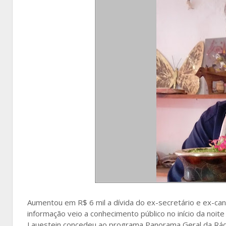
Aumentou em R$ 6 mil a dívida do ex-secretário e ex-cand
informação veio a conhecimento público no início da noit
Lauestein concedeu ao programa Panorama Geral da Rád