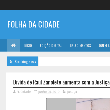
FOLHA DA CIDADE
INÍCIO
EDIÇÃO DIGITAL
FALECIMENTOS
QUEM 
Breaking News
Dívida de Raul Zanolete aumenta com a Justiça
FL Cidade
junho 05, 2019
Justiça