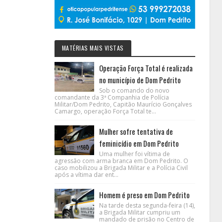
MATÉRIAS MAIS VISTAS
Operação Força Total é realizada
no município de Dom Pedrito
Sob o comando do novo
comandante da 3ª Companhia de Polícia
Militar/Dom Pedrito, Capitão Maurício Gonçalves
Camargo, operação Força Total te...
Mulher sofre tentativa de
feminicídio em Dom Pedrito
Uma mulher foi vítima de
agressão com arma branca em Dom Pedrito. O
caso mobilizou a Brigada Militar e a Polícia Civil
após a vítima dar ent...
Homem é preso em Dom Pedrito
Na tarde desta segunda-feira (14),
a Brigada Militar cumpriu um
mandado de prisão no Centro de