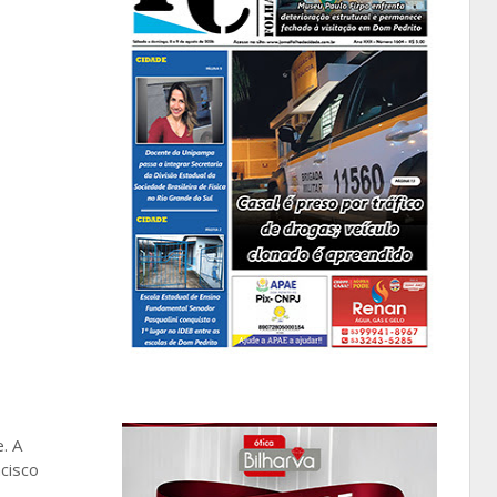
. A
ncisco