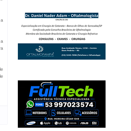
 a
 a
ra
de
de