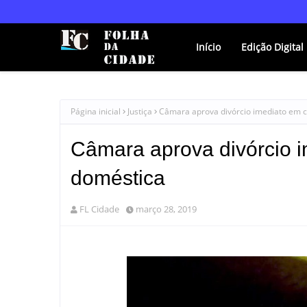
Início
Edição Digital
Página inicial
Justiça
Câmara aprova divórcio imediato em c
Câmara aprova divórcio i
doméstica
FL Cidade
março 28, 2019