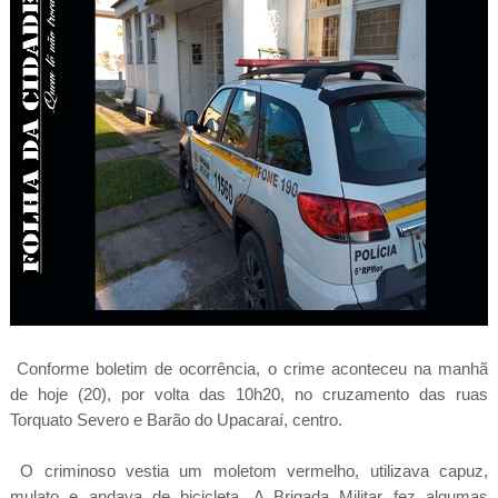
Conforme boletim de ocorrência, o crime aconteceu na manhã
de hoje (20), por volta das 10h20, no cruzamento das ruas
Torquato Severo e Barão do Upacaraí, centro.
O criminoso vestia um moletom vermelho, utilizava capuz,
mulato e andava de bicicleta. A Brigada Militar fez algumas