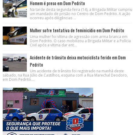
Homem é preso em Dom Pedrito
Na tarde desta segunda-feira (14), a Brigada Militar cumpriu
um mandado de prisão no Centro de Dom Pedrito. A ação
ocorreu após diligências ...
Mulher sofre tentativa de feminicídio em Dom Pedrito
Uma mulher foi vítima de agressão com arma branca em
Dom Pedrito. O caso mobilizou a Brigada Militar e a Polícia
Civil após a vítima dar ent...
Acidente de trânsito deixa motociclista ferido em Dom
Pedrito
Um acidente de trânsito foi registrado na manhã deste
sábado, na Rua Júlio de Castilhos, esquina com a Rua Marechal Deodoro,
em Dom Pedrito....