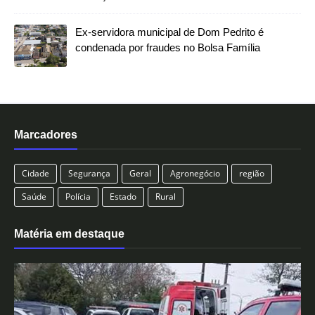
Ex-servidora municipal de Dom Pedrito é
condenada por fraudes no Bolsa Família
Marcadores
Cidade
Segurança
Geral
Agronegócio
região
Saúde
Polícia
Estado
Rural
Matéria em destaque