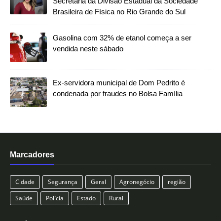
Secretaria da Divisão Estadual da Sociedade
Brasileira de Física no Rio Grande do Sul
Gasolina com 32% de etanol começa a ser
vendida neste sábado
Ex-servidora municipal de Dom Pedrito é
condenada por fraudes no Bolsa Família
Marcadores
Cidade
Segurança
Geral
Agronegócio
região
Saúde
Polícia
Estado
Rural