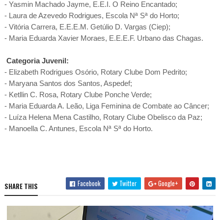
- Yasmin Machado Jayme, E.E.I. O Reino Encantado;
- Laura de Azevedo Rodrigues, Escola Nª Sª do Horto;
- Vitória Carrera, E.E.E.M. Getúlio D. Vargas (Ciep);
- Maria Eduarda Xavier Moraes, E.E.E.F. Urbano das Chagas.
Categoria Juvenil:
- Elizabeth Rodrigues Osório, Rotary Clube Dom Pedrito;
- Maryana Santos dos Santos, Aspedef;
- Ketllin C. Rosa, Rotary Clube Ponche Verde;
- Maria Eduarda A. Leão, Liga Feminina de Combate ao Câncer;
- Luíza Helena Mena Castilho, Rotary Clube Obelisco da Paz;
- Manoella C. Antunes, Escola Nª Sª do Horto.
Facebook
Twitter
Google+
SHARE THIS