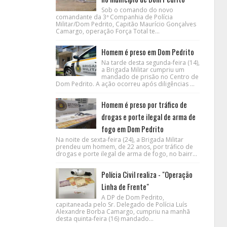
Sob o comando do novo
comandante da 3ª Companhia de Polícia
Militar/Dom Pedrito, Capitão Maurício Gonçalves
Camargo, operação Força Total te...
Homem é preso em Dom Pedrito
Na tarde desta segunda-feira (14),
a Brigada Militar cumpriu um
mandado de prisão no Centro de
Dom Pedrito. A ação ocorreu após diligências ...
Homem é preso por tráfico de
drogas e porte ilegal de arma de
fogo em Dom Pedrito
Na noite de sexta-feira (24), a Brigada Militar
prendeu um homem, de 22 anos, por tráfico de
drogas e porte ilegal de arma de fogo, no bairr...
Polícia Civil realiza - "Operação
Linha de Frente"
A DP de Dom Pedrito,
capitaneada pelo Sr. Delegado de Polícia Luís
Alexandre Borba Camargo, cumpriu na manhã
desta quinta-feira (16) mandado...