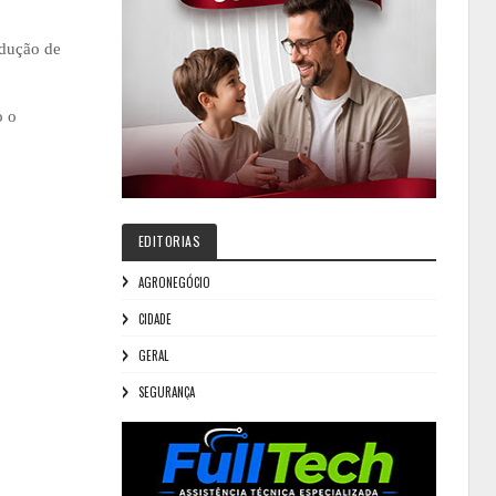
odução de
o o
EDITORIAS
AGRONEGÓCIO
CIDADE
GERAL
SEGURANÇA