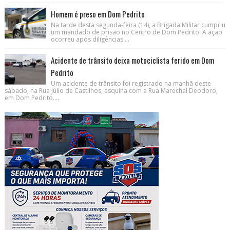
Homem é preso em Dom Pedrito
Na tarde desta segunda-feira (14), a Brigada Militar cumpriu
um mandado de prisão no Centro de Dom Pedrito. A ação
ocorreu após diligências ...
Acidente de trânsito deixa motociclista ferido em Dom
Pedrito
Um acidente de trânsito foi registrado na manhã deste
sábado, na Rua Júlio de Castilhos, esquina com a Rua Marechal Deodoro,
em Dom Pedrito....