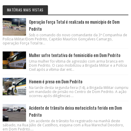
MATÉRIAS MAIS VISTAS
Operação Força Total é realizada no município de Dom
Pedrito
Sob o comando do novo comandante da 3ª Companhia de
Polícia Militar/Dom Pedrito, Capitão Maurício Gonçalves Camargo,
operação Força Total te...
Mulher sofre tentativa de feminicídio em Dom Pedrito
Uma mulher foi vítima de agressão com arma branca em
Dom Pedrito. O caso mobilizou a Brigada Militar e a Polícia
Civil após a vítima dar ent...
Homem é preso em Dom Pedrito
Na tarde desta segunda-feira (14), a Brigada Militar cumpriu
um mandado de prisão no Centro de Dom Pedrito. A ação
ocorreu após diligências ...
Acidente de trânsito deixa motociclista ferido em Dom
Pedrito
Um acidente de trânsito foi registrado na manhã deste
sábado, na Rua Júlio de Castilhos, esquina com a Rua Marechal Deodoro,
em Dom Pedrito....