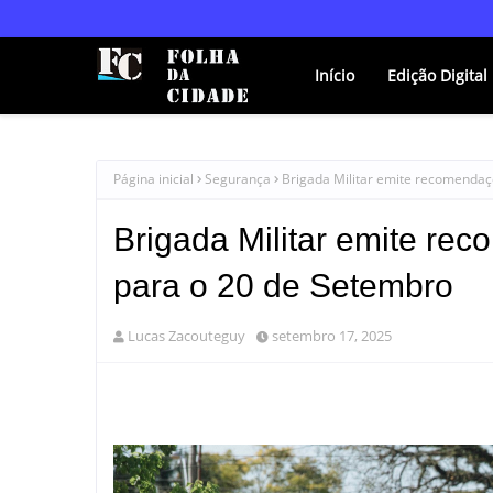
Início
Edição Digital
Página inicial
Segurança
Brigada Militar emite recomendaç
Brigada Militar emite re
para o 20 de Setembro
Lucas Zacouteguy
setembro 17, 2025