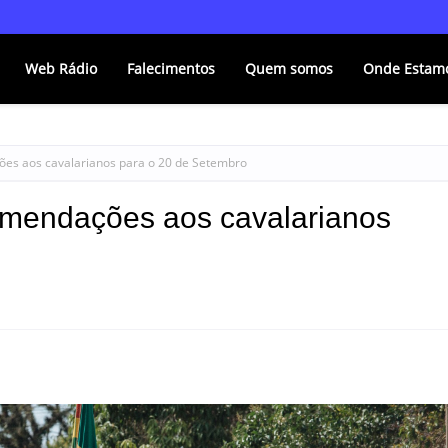
Web Rádio
Falecimentos
Quem somos
Onde Estam
ões aos cavalarianos para o 20 de Setembro
comendações aos cavalarianos