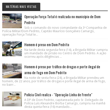
MATÉRIAS MAIS VISTAS
Operação Força Total é realizada no município de Dom
Pedrito
Sob o comando do novo comandante da 3ª Companhia de
Polícia Militar/Dom Pedrito, Capitão Maurício Gonçalves Camargo,
operação Força Total te...
Homem é preso em Dom Pedrito
Na tarde desta segunda-feira (14), a Brigada Militar cumpriu
um mandado de prisão no Centro de Dom Pedrito. A ação
ocorreu após diligências ...
Homem é preso por tráfico de drogas e porte ilegal de
arma de fogo em Dom Pedrito
Na noite de sexta-feira (24), a Brigada Militar prendeu um
homem, de 22 anos, por tráfico de drogas e porte ilegal de arma de fogo,
no bairr...
Polícia Civil realiza - "Operação Linha de Frente"
A DP de Dom Pedrito, capitaneada pelo Sr. Delegado de
Polícia Luís Alexandre Borba Camargo, cumpriu na manhã
desta quinta-feira (16) mandado...