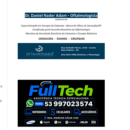
da
o
ou