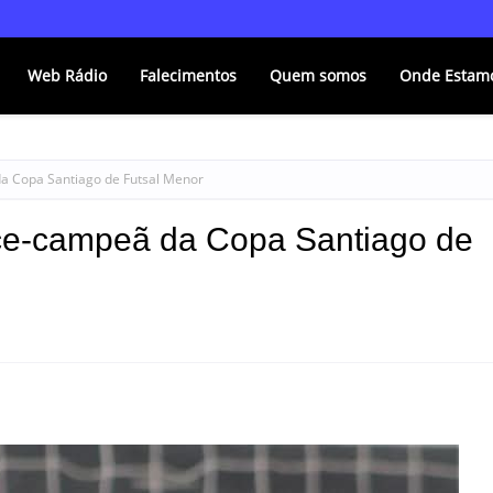
Web Rádio
Falecimentos
Quem somos
Onde Estam
da Copa Santiago de Futsal Menor
ice-campeã da Copa Santiago de