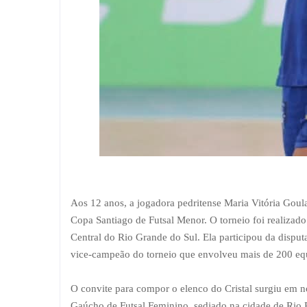
Aos 12 anos, a jogadora pedritense Maria Vitória Goula
Copa Santiago de Futsal Menor. O torneio foi realizad
Central do Rio Grande do Sul. Ela participou da disput
vice-campeão do torneio que envolveu mais de 200 eq
O convite para compor o elenco do Cristal surgiu em n
Gaúcho de Futsal Feminino, sediado na cidade de Rio 