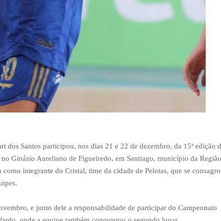
rt dos Santos participou, nos dias 21 e 22 de dezembro, da 15ª edição 
o no Ginásio Aureliano de Figueiredo, em Santiago, município da Regiã
a como integrante do Cristal, time da cidade de Pelotas, que se consagr
uipes.
ovembro, e junto dele a responsabilidade de participar do Campeonato
Pardo, onde a equipe também conquistou o segundo lugar.