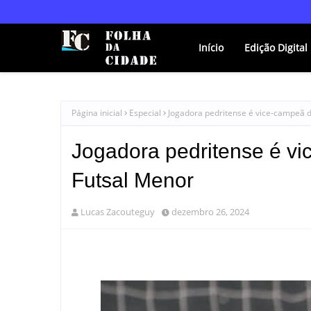
Início
Edição Digital
Página inicial
Especial
Jogadora pedritense é vice-campeã 
Jogadora pedritense é v
Futsal Menor
Lucas Zacouteguy
dezembro 26, 2024