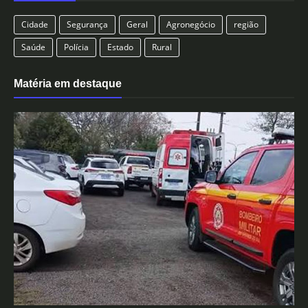
Cidade
Segurança
Geral
Agronegócio
região
Saúde
Polícia
Estado
Rural
Matéria em destaque