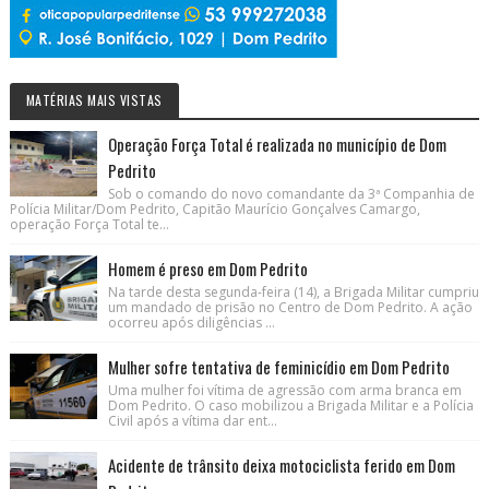
MATÉRIAS MAIS VISTAS
Operação Força Total é realizada no município de Dom
Pedrito
Sob o comando do novo comandante da 3ª Companhia de
Polícia Militar/Dom Pedrito, Capitão Maurício Gonçalves Camargo,
operação Força Total te...
Homem é preso em Dom Pedrito
Na tarde desta segunda-feira (14), a Brigada Militar cumpriu
um mandado de prisão no Centro de Dom Pedrito. A ação
ocorreu após diligências ...
Mulher sofre tentativa de feminicídio em Dom Pedrito
Uma mulher foi vítima de agressão com arma branca em
Dom Pedrito. O caso mobilizou a Brigada Militar e a Polícia
Civil após a vítima dar ent...
Acidente de trânsito deixa motociclista ferido em Dom