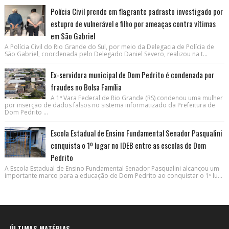
Polícia Civil prende em flagrante padrasto investigado por
estupro de vulnerável e filho por ameaças contra vítimas
em São Gabriel
A Polícia Civil do Rio Grande do Sul, por meio da Delegacia de Polícia de
São Gabriel, coordenada pelo Delegado Daniel Severo, realizou na t...
Ex-servidora municipal de Dom Pedrito é condenada por
fraudes no Bolsa Família
A 1ª Vara Federal de Rio Grande (RS) condenou uma mulher
por inserção de dados falsos no sistema informatizado da Prefeitura de
Dom Pedrito ...
Escola Estadual de Ensino Fundamental Senador Pasqualini
conquista o 1º lugar no IDEB entre as escolas de Dom
Pedrito
A Escola Estadual de Ensino Fundamental Senador Pasqualini alcançou um
importante marco para a educação de Dom Pedrito ao conquistar o 1º lu...
ÚLTIMAS MATÉRIAS