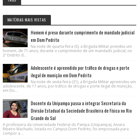
MATÉRIAS MAIS VISTAS
Homem é preso durante cumprimento de mandado judicial
em Dom Pedrito
Na noite de quarta-feira (5), a Brigada Militar prendeu um
homem, de 71 anos, durante o cumprimento de um mandado judicial, no
2º Distrito d...
Adolescente é apreendido por tráfico de drogas e porte
ilegal de munição em Dom Pedrito
Na noite de sexta-feira (31), a Brigada Militar apreendeu um
adolescente, de 17 anos, por tráfico de drogas e porte ilegal de munição,
em Do...
Docente da Unipampa passa a integrar Secretaria da
Divisão Estadual da Sociedade Brasileira de Física no Rio
Grande do Sul
A professora da Universidade Federal do Pampa (Unipampa), Aniara
Ribeiro Machado, lotada no Campus Dom Pedrito, foi empossada para
compor a ...