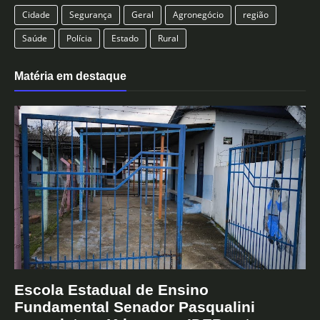
Cidade
Segurança
Geral
Agronegócio
região
Saúde
Polícia
Estado
Rural
Matéria em destaque
Escola Estadual de Ensino
Fundamental Senador Pasqualini