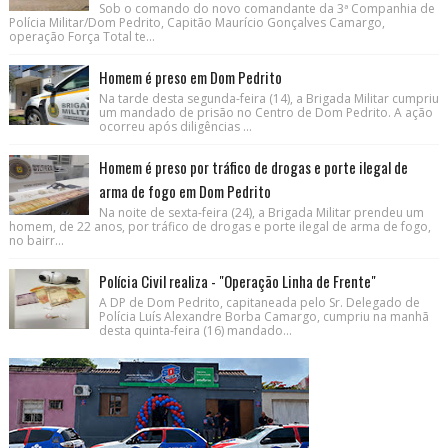
Sob o comando do novo comandante da 3ª Companhia de
Polícia Militar/Dom Pedrito, Capitão Maurício Gonçalves Camargo,
operação Força Total te...
Homem é preso em Dom Pedrito
Na tarde desta segunda-feira (14), a Brigada Militar cumpriu
um mandado de prisão no Centro de Dom Pedrito. A ação
ocorreu após diligências ...
Homem é preso por tráfico de drogas e porte ilegal de
arma de fogo em Dom Pedrito
Na noite de sexta-feira (24), a Brigada Militar prendeu um
homem, de 22 anos, por tráfico de drogas e porte ilegal de arma de fogo,
no bairr...
Polícia Civil realiza - "Operação Linha de Frente"
A DP de Dom Pedrito, capitaneada pelo Sr. Delegado de
Polícia Luís Alexandre Borba Camargo, cumpriu na manhã
desta quinta-feira (16) mandado...