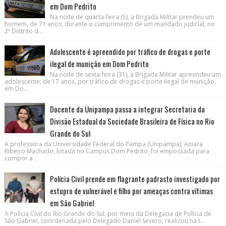
em Dom Pedrito
Na noite de quarta-feira (5), a Brigada Militar prendeu um
homem, de 71 anos, durante o cumprimento de um mandado judicial, no
2º Distrito d...
Adolescente é apreendido por tráfico de drogas e porte
ilegal de munição em Dom Pedrito
Na noite de sexta-feira (31), a Brigada Militar apreendeu um
adolescente, de 17 anos, por tráfico de drogas e porte ilegal de munição,
em Do...
Docente da Unipampa passa a integrar Secretaria da
Divisão Estadual da Sociedade Brasileira de Física no Rio
Grande do Sul
A professora da Universidade Federal do Pampa (Unipampa), Aniara
Ribeiro Machado, lotada no Campus Dom Pedrito, foi empossada para
compor a ...
Polícia Civil prende em flagrante padrasto investigado por
estupro de vulnerável e filho por ameaças contra vítimas
em São Gabriel
A Polícia Civil do Rio Grande do Sul, por meio da Delegacia de Polícia de
São Gabriel, coordenada pelo Delegado Daniel Severo, realizou na t...