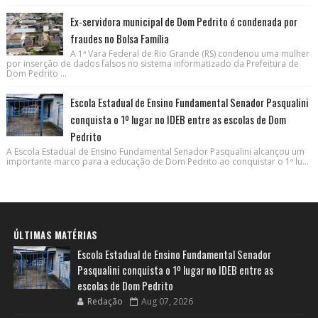
Ex-servidora municipal de Dom Pedrito é condenada por
fraudes no Bolsa Família
A 1ª Vara Federal de Rio Grande (RS) condenou uma mulher
por inserção de dados falsos no sistema informatizado da Prefeitura de
Dom Pedrito ...
Escola Estadual de Ensino Fundamental Senador Pasqualini
conquista o 1º lugar no IDEB entre as escolas de Dom
Pedrito
A Escola Estadual de Ensino Fundamental Senador Pasqualini alcançou um
importante marco para a educação de Dom Pedrito ao conquistar o 1º lu...
ÚLTIMAS MATÉRIAS
Escola Estadual de Ensino Fundamental Senador
Pasqualini conquista o 1º lugar no IDEB entre as
escolas de Dom Pedrito
Redação
Aug 07, 2026