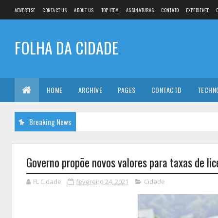
ADVERTISE
CONTACT US
ABOUT US
TOP ITEM
ASSINATURAS
CONTATO
EXPEDIENTE
FOLHA DA CIDADE
HOME
ARCHIVE
PAGES
CONTACTD
TECHN
Breaking News
Governo propõe novos valores para taxas de l
FL Cidade
fevereiro 24, 2021
Cidade