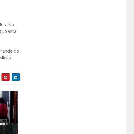
dos. No
0), Santa
Grande do
 Minas
com o