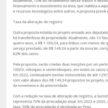
Atualmente, 10% do recolhimento desse tributo é destin
financiamento e investimento na área, que viabiliza a aq
e recursos tecnológicos entre outros. A proposta prevê
Taxa da alteração de registro
Outra proposta incluída no projeto enviado aos deputados
há transferência de propriedade. Atualmente, são 10 fai
quatro anos, a R$ 1.189,54, para ônibus com menos de q
serviço prestado, de R$ 149,34 a partir da nova lei, co
82% dos casos.
Pela proposta, serão criadas duas isenções por um perío
100CV, reboques e semirreboques, em todos os casos de
Em 2022, continuariam isentas motocicletas de até 125C
com valor abaixo dos R$ 149,34 propostos no projeto, 
da noventena e da anterioridade.
Com a redução na taxa de alteração de registro, a Secre
representa 70% da arrecadação atual. Em 2022 e 2023,
taxa, 50% da arrecadação é destinada ao Fesp.