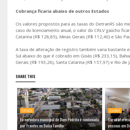
Cobrança ficaria abaixo de outros Estados
Os valores propostos para as taxas do DetranRS são m
caso do licenciamento anual, o valor do CRLV gaúcho ficar
Catarina (R$ 128,85), Minas Gerais (R$ 112,40) e São Pau
A taxa de alteração de registro também varia bastante e
Sul abaixo do que é cobrado em Goiás (R$ 233,15), Bahia 
Gerais (R$ 193,26), Santa Catarina (R$ 157,97) e Rio de J
SHARE THIS
CIDADE
CIDADE
Ex-servidora municipal de Dom Pedrito é condenada
Curso ofereci
por fraudes no Bolsa Família
pessoas em D