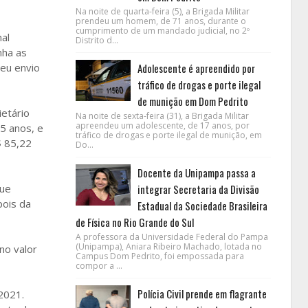
Na noite de quarta-feira (5), a Brigada Militar
prendeu um homem, de 71 anos, durante o
cumprimento de um mandado judicial, no 2º
al
Distrito d...
nha as
eu envio
Adolescente é apreendido por
tráfico de drogas e porte ilegal
de munição em Dom Pedrito
etário
Na noite de sexta-feira (31), a Brigada Militar
apreendeu um adolescente, de 17 anos, por
5 anos, e
tráfico de drogas e porte ilegal de munição, em
$ 85,22
Do...
Docente da Unipampa passa a
que
integrar Secretaria da Divisão
pois da
Estadual da Sociedade Brasileira
de Física no Rio Grande do Sul
A professora da Universidade Federal do Pampa
(Unipampa), Aniara Ribeiro Machado, lotada no
no valor
Campus Dom Pedrito, foi empossada para
compor a ...
Polícia Civil prende em flagrante
2021.