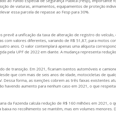
ado ao Fundo Especial de Segurança Pública (Fesp), importante f
uisição de viaturas, armamentos, equipamentos de proteção indivi
 elevar essa parcela de repasse ao Fesp para 30%.
 prevê a unificação da taxa de alteração de registro do veículo,
xas com valores diferentes, variando de R$ 51,87, para motos c
uatro anos. O valor contemplará apenas uma alíquota correspon
rrigida pela UPF de 2022 em diante. A mudança representa reduçã
do de transição. Em 2021, ficariam isentos automóveis e camion
sde que com mais de seis anos de idade, motocicletas de qualq
V. Dessa forma, as isenções cobrem as três faixas existentes a
não havendo aumento para nenhum caso em 2021, o que respeita o
taria da Fazenda calcula redução de R$ 160 milhões em 2021, o q
 a baixa no recolhimento se mantém, mas em volumes menores. 