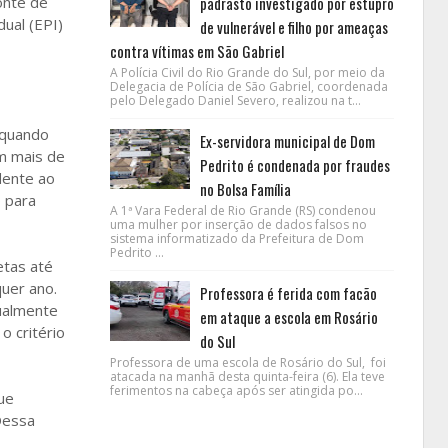
onte de
padrasto investigado por estupro
dual (EPI)
de vulnerável e filho por ameaças
contra vítimas em São Gabriel
A Polícia Civil do Rio Grande do Sul, por meio da
Delegacia de Polícia de São Gabriel, coordenada
pelo Delegado Daniel Severo, realizou na t...
 quando
Ex-servidora municipal de Dom
om mais de
Pedrito é condenada por fraudes
dente ao
no Bolsa Família
o para
A 1ª Vara Federal de Rio Grande (RS) condenou
uma mulher por inserção de dados falsos no
sistema informatizado da Prefeitura de Dom
Pedrito ...
etas até
uer ano.
Professora é ferida com facão
tualmente
em ataque a escola em Rosário
 critério
do Sul
Professora de uma escola de Rosário do Sul, foi
atacada na manhã desta quinta-feira (6). Ela teve
ferimentos na cabeça após ser atingida po...
ue
Dessa