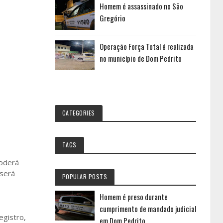
Homem é assassinado no São
Gregório
Operação Força Total é realizada
no município de Dom Pedrito
CATEGORIES
TAGS
poderá
 será
POPULAR POSTS
Homem é preso durante
cumprimento de mandado judicial
egistro,
em Dom Pedrito