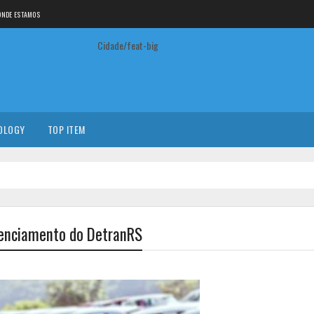
ONDE ESTAMOS
Cidade/feat-big
OLOGY
TOP ITEM
icenciamento do DetranRS