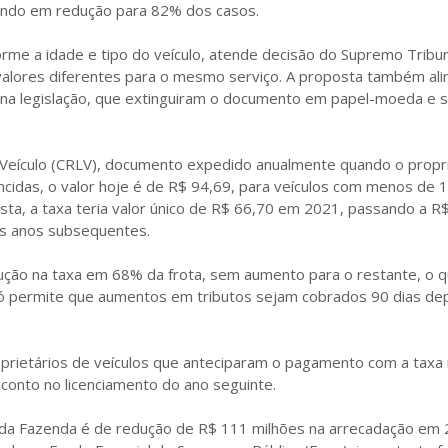
tando em redução para 82% dos casos.
orme a idade e tipo do veículo, atende decisão do Supremo Tribun
alores diferentes para o mesmo serviço. A proposta também ali
 na legislação, que extinguiram o documento em papel-moeda e s
 Veículo (CRLV), documento expedido anualmente quando o propri
cidas, o valor hoje é de R$ 94,69, para veículos com menos de 1
sta, a taxa teria valor único de R$ 66,70 em 2021, passando a R
os anos subsequentes.
ção na taxa em 68% da frota, sem aumento para o restante, o 
só permite que aumentos em tributos sejam cobrados 90 dias de
rietários de veículos que anteciparam o pagamento com a taxa 
sconto no licenciamento do ano seguinte.
a da Fazenda é de redução de R$ 111 milhões na arrecadação em 