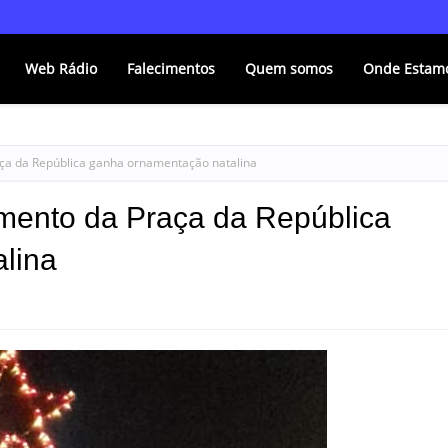
Web Rádio
Falecimentos
Quem somos
Onde Estam
ça da República ganha ornamentação natalina
mento da Praça da República
lina