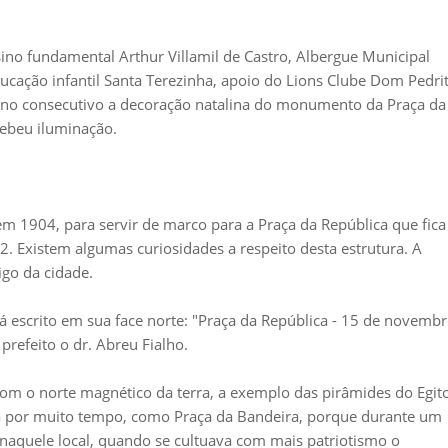
no fundamental Arthur Villamil de Castro, Albergue Municipal
ducação infantil Santa Terezinha, apoio do Lions Clube Dom Pedri
o ano consecutivo a decoração natalina do monumento da Praça da
cebeu iluminação.
 1904, para servir de marco para a Praça da República que fica
2. Existem algumas curiosidades a respeito desta estrutura. A
go da cidade.
 escrito em sua face norte: "Praça da República - 15 de novemb
prefeito o dr. Abreu Fialho.
com o norte magnético da terra, a exemplo das pirâmides do Egito
da por muito tempo, como Praça da Bandeira, porque durante um
 naquele local, quando se cultuava com mais patriotismo o