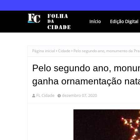
Início
Edição Digital
Página inicial
Cidade
Pelo segundo ano, monumento da Pra
Pelo segundo ano, monu
ganha ornamentação nata
FL Cidade
dezembro 07, 2020