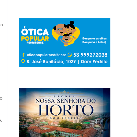
to
ro
.