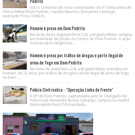
Pedrito
Sob o comando do novo comandante da 3ª Companhia de
Polícia Militar/Dom Pedrito, Capitão Maurício Gonçalves Camargo,
operação Força Total te...
Homem é preso em Dom Pedrito
Na tarde desta segunda-feira (14), a Brigada Militar cumpriu
um mandado de prisão no Centro de Dom Pedrito. A ação
ocorreu após diligências ...
Homem é preso por tráfico de drogas e porte ilegal de
arma de fogo em Dom Pedrito
Na noite de sexta-feira (24), a Brigada Militar prendeu um
homem, de 22 anos, por tráfico de drogas e porte ilegal de arma de fogo,
no bairr...
Polícia Civil realiza - "Operação Linha de Frente"
A DP de Dom Pedrito, capitaneada pelo Sr. Delegado de
Polícia Luís Alexandre Borba Camargo, cumpriu na manhã
desta quinta-feira (16) mandado...