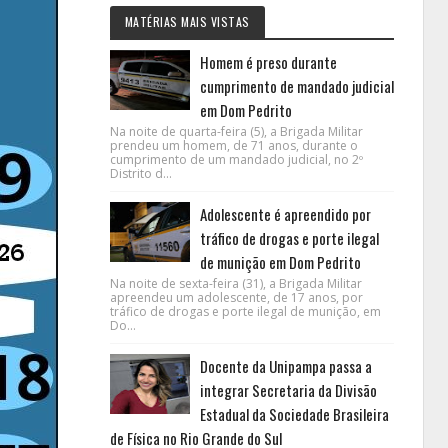
MATÉRIAS MAIS VISTAS
Homem é preso durante
cumprimento de mandado judicial
em Dom Pedrito
Na noite de quarta-feira (5), a Brigada Militar
prendeu um homem, de 71 anos, durante o
cumprimento de um mandado judicial, no 2º
Distrito d...
Adolescente é apreendido por
tráfico de drogas e porte ilegal
de munição em Dom Pedrito
Na noite de sexta-feira (31), a Brigada Militar
apreendeu um adolescente, de 17 anos, por
tráfico de drogas e porte ilegal de munição, em
Do...
Docente da Unipampa passa a
integrar Secretaria da Divisão
Estadual da Sociedade Brasileira
de Física no Rio Grande do Sul